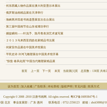
·
何东西藏人物作品展在澳大利亚墨尔本展出
·
俄罗斯油画精品展在天津举行
·
海峡两岸四老书画遗墨展首次在台展出
·
第三届中国画节在山东省潍坊举行
·
捕捉瞬间——叶浅予、陈丹青表演艺术速写展
·
２０１３马来西亚四皓名家精品书法展
·
何家安作品展在中国美术馆展出
·
平民史诗·许鸿飞雕塑展在中国美术馆开幕
·
“惊蛰·春风化雨”中国当代雕塑家精品展
首页
上一页
下一页
末页
当前第[
1
]页 总页数：138页 共有2
设为首页
|
加入收藏
|
广告联系
|
本站章程
|
版权声明
|
常见问题
|
联系方式
Copyright © 2008 -2010 汉唐书画网. All rights reserved.
粤ICP备16093847号-1
国·北京 事业发展部：广东·惠州 联系电话：0752-2356123 邮箱：zhsh5000@163