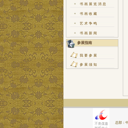
+
书画展览消息
+
书画收藏
+
艺术争鸣
+
书画新闻
参展指南
我要参展
参展须知
总部：中