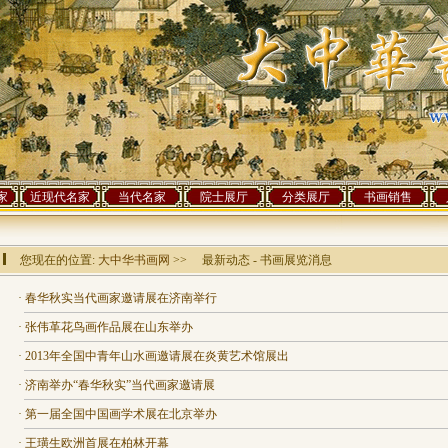
家
近现代名家
当代名家
院士展厅
分类展厅
书画销售
您现在的位置:
大中华书画网
>> 最新动态 - 书画展览消息
·
春华秋实当代画家邀请展在济南举行
·
张伟革花鸟画作品展在山东举办
·
2013年全国中青年山水画邀请展在炎黄艺术馆展出
·
济南举办“春华秋实”当代画家邀请展
·
第一届全国中国画学术展在北京举办
·
王璜生欧洲首展在柏林开幕