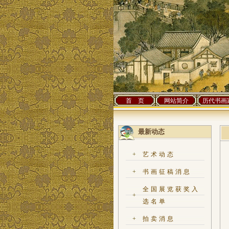
首 页
网站简介
历代书画
最新动态
+
艺术动态
+
书画征稿消息
全国展览获奖入
+
选名单
+
拍卖消息