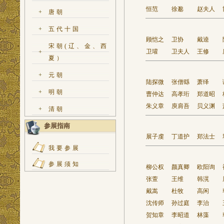
恒范
徐邈
赵夫人
+
唐朝
+
五代十国
顾恺之
卫协
戴逵
宋朝(辽、金、西
卫瓘
卫夫人
王修
+
夏）
+
元朝
陆探微
张僧繇
萧绎
+
明朝
曹仲达
高孝珩
郑道昭
朱义章
庾肩吾
贝义渊
+
清朝
参展指南
展子虔
丁道护
郑法士
我要参展
参展须知
柳公权
颜真卿
欧阳询
张萱
王维
韩滉
戴嵩
杜牧
高闲
沈传师
孙过庭
李治
贺知章
李昭道
林藻