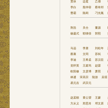
贯休
边鸾
乙僧
李白
殷仲容
蔡有邻
曹霸
陈闳
刁光胤
荆浩
关仝
董源
杨凝式
耶律倍
郭熙
马远
李唐
刘松年
蔡襄
文同
苏轼
李迪
王希孟
苏汉臣
党怀英
王庭筠
赵霖
欧阳修
文彦博
萧照
林逋
宋高宗
陆游
吴琚
易元吉
武宗元
赵孟頫
黄公望
王蒙
方从义
郑思肖
邓文原