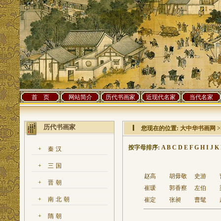
首 页
网站简介
历代书画家
近现代名家
当代名家
历代书画家
您现在的位置:
大中华书画网
按字母排序:
A
B
C
D
E
F
G
H
I
J
K
+
秦汉
+
三国
赵高
胡毋敬
史游
+
晋朝
崔瑗
郭香察
左伯
+
南北朝
崔定
张昶
曹髦
+
隋朝