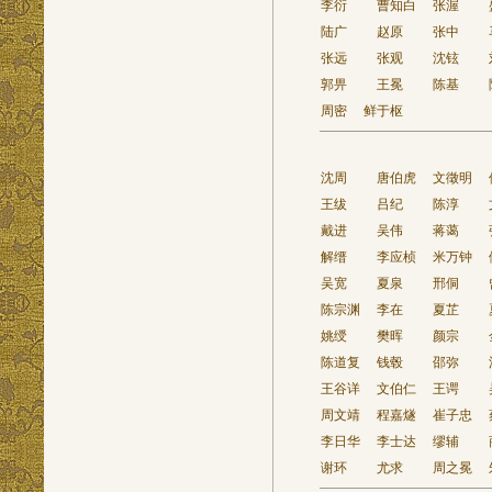
李衍
曹知白
张渥
陆广
赵原
张中
张远
张观
沈铉
郭畀
王冕
陈基
周密
鲜于枢
沈周
唐伯虎
文徵明
王绂
吕纪
陈淳
戴进
吴伟
蒋蔼
解缙
李应桢
米万钟
吴宽
夏泉
邢侗
陈宗渊
李在
夏芷
姚绶
樊晖
颜宗
陈道复
钱毂
邵弥
王谷详
文伯仁
王谔
周文靖
程嘉燧
崔子忠
李日华
李士达
缪辅
谢环
尤求
周之冕