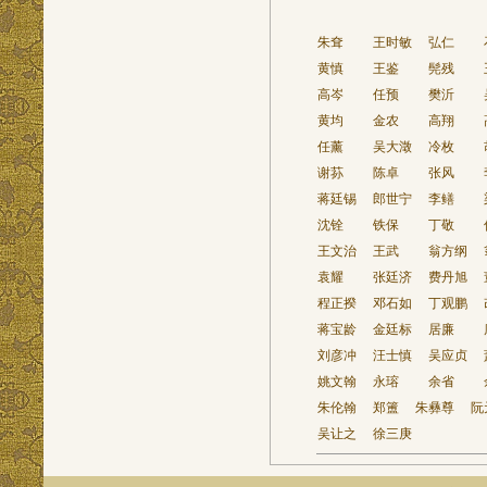
朱耷
王时敏
弘仁
黄慎
王鉴
髡残
高岑
任预
樊沂
黄均
金农
高翔
任薰
吴大澂
冷枚
谢荪
陈卓
张风
蒋廷锡
郎世宁
李鳝
沈铨
铁保
丁敬
王文治
王武
翁方纲
袁耀
张廷济
费丹旭
程正揆
邓石如
丁观鹏
蒋宝龄
金廷标
居廉
刘彦冲
汪士慎
吴应贞
姚文翰
永瑢
余省
朱伦翰
郑簠
朱彝尊
阮
吴让之
徐三庚