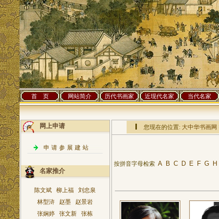
首 页
网站简介
历代书画家
近现代名家
当代名家
网上申请
您现在的位置:
大中华书画网
申请参展建站
A
B
C
D
E
F
G
H
按拼音字母检索
名家推介
陈文斌
柳上福
刘忠泉
林型浒
赵墨
赵景岩
张娴婷
张文新
张栋