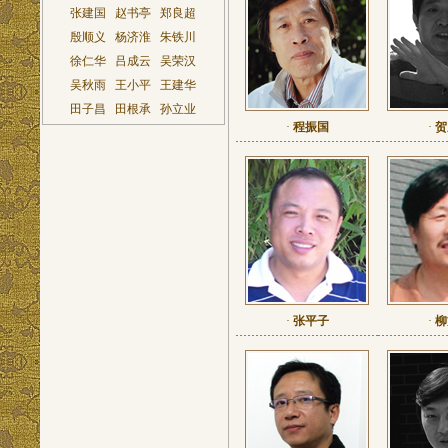
张建国
赵书亭
郑良超
殷顺义
杨济淮
朱铁川
徐仁华
吕成云
吴荣汉
吴秋雨
王小平
王建华
田子昌
田根承
孙立业
·
程振国
·
贺
·
张平子
·
柳