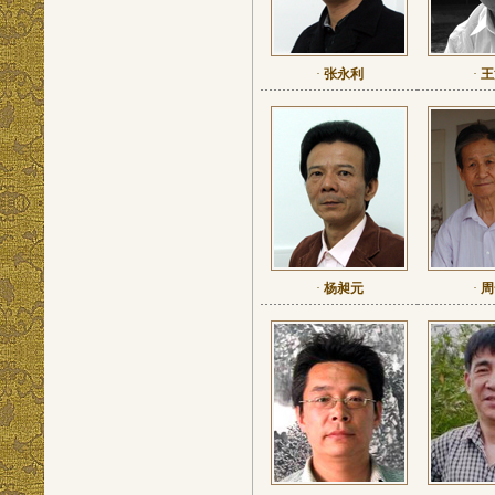
·
张永利
·
王
·
杨昶元
·
周